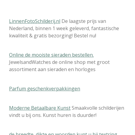
.
5
3
LinnenFotoSchilderij.nl
De laagste prijs van
7
Nederland, binnen 1 week geleverd, fantastische
2
kwaliteit & gratis bezorging! Bestel nu!
4
0
Online de mooiste sieraden bestellen.
5
JewelsandWatches de online shop met groot
3
assortiment aan sieraden en horloges
7
2
4
Parfum geschenkverpakkingen
0
5
s
Moderne Betaalbare Kunst
Smaakvolle schilderijen
t
vindt u bij ons. Kunst huren is duurder!
e
r
de breedte, dikte en woorden kunt u bij textring
r