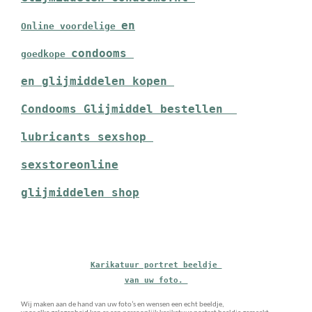
en
Online voordelige 
condooms 
goedkope 
en glijmiddelen kopen 
Condooms Glijmiddel bestellen  
lubricants sexshop 
sexstoreonline
glijmiddelen shop
Karikatuur portret beeldje 
van uw foto. 
Wij maken aan de hand van uw foto’s en wensen een echt beeldje,