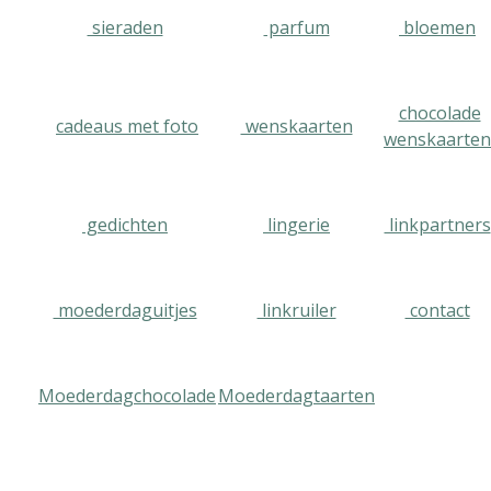
sieraden
parfum
bloemen
chocolade
cadeaus met foto
wenskaarten
wenskaarten
gedichten
lingerie
linkpartners
moederdaguitjes
linkruiler
contact
Moederdagchocolade
Moederdagtaarten