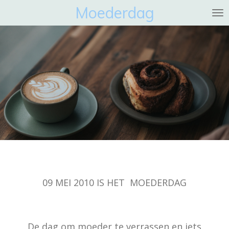
Moederdag
Ga
direct
naar
de
hoofdinhoud
09 MEI 2010 IS HET MOEDERDAG
De dag om moeder te verrassen en iets